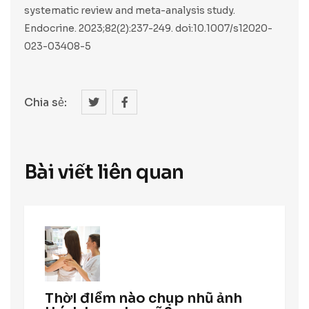
systematic review and meta-analysis study.
Endocrine. 2023;82(2):237-249. doi:10.1007/s12020-
023-03408-5
Chia sẻ:
Bài viết liên quan
ThờI đIểm nào chụp nhũ ảnh